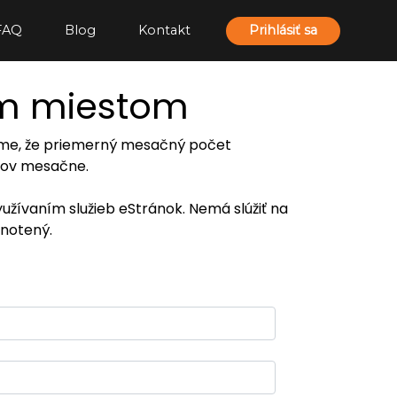
FAQ
Blog
Kontakt
Prihlásiť sa
ím miestom
ujeme, že priemerný mesačný počet
eľov mesačne.
yužívaním služieb eStránok. Nemá slúžiť na
notený.