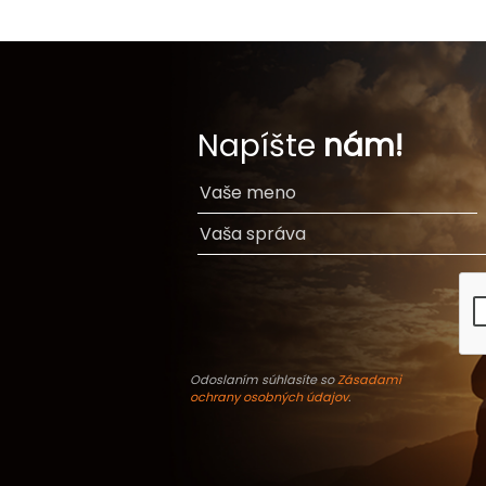
Napíšte
nám!
Odoslaním súhlasíte so
Zásadami
ochrany osobných údajov
.