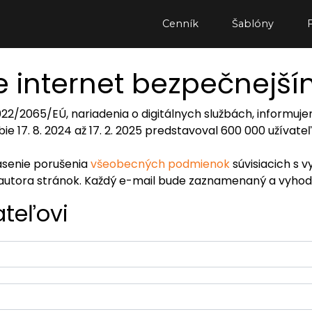
Cenník
Šablóny
 internet bezpečnejš
2022/2065/EÚ, nariadenia o digitálnych službách, inform
ie 17. 8. 2024 až 17. 2. 2025 predstavoval 600 000 užívat
lásenie porušenia
všeobecných podmienok
súvisiacich s v
autora stránok. Každý e-mail bude zaznamenaný a vyhod
ateľovi