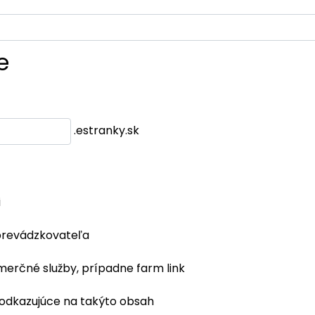
e
.estranky.sk
i
prevádzkovateľa
merčné služby, prípadne farm link
 odkazujúce na takýto obsah