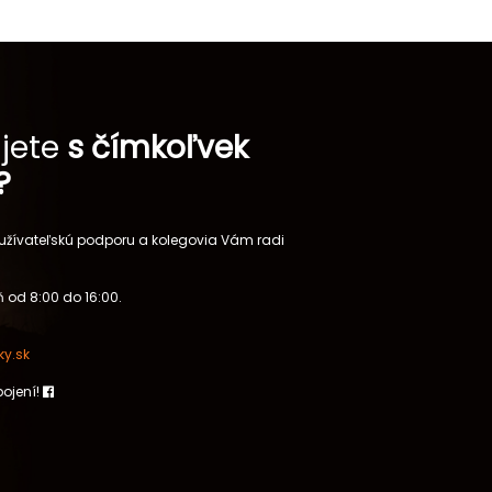
jete
s čímkoľvek
?
 užívateľskú podporu a kolegovia Vám radi
 od 8:00 do 16:00.
y.sk
pojení!