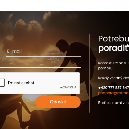
Potrebu
poradiť
Kontaktujte našu
pomôžu!
Každý všedný deň
+420 777 837 847
podpora@estrank
Odoslať
Buďte s nami v s