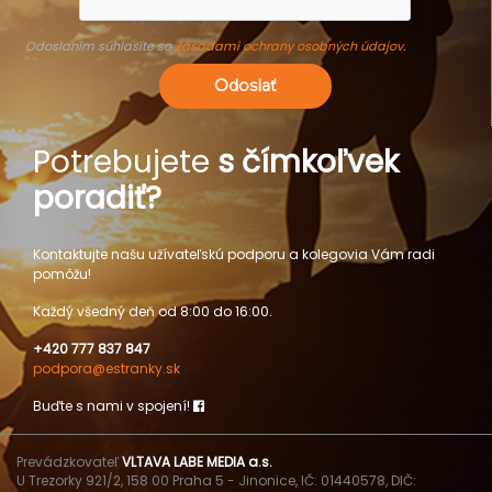
Odoslaním súhlasíte so
Zásadami ochrany osobných údajov
.
Odoslať
Potrebujete
s čímkoľvek
poradiť?
Kontaktujte našu užívateľskú podporu a kolegovia Vám radi
pomôžu!
Každý všedný deň od 8:00 do 16:00.
+420 777 837 847
podpora@estranky.sk
Buďte s nami v spojení!
Prevádzkovateľ
VLTAVA LABE MEDIA a.s.
U Trezorky 921/2, 158 00 Praha 5 - Jinonice, IČ: 01440578, DIČ: