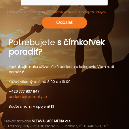
Odoslaním súhlasíte so
Zásadami ochrany osobných údajov
.
Odoslať
Potrebujete
s čímkoľvek
poradiť?
Kontaktujte našu užívateľskú podporu a kolegovia Vám radi
pomôžu!
Každý všedný deň od 8:00 do 16:00.
+420 777 837 847
podpora@estranky.sk
Buďte s nami v spojení!
Prevádzkovateľ
VLTAVA LABE MEDIA a.s.
U Trezorky 921/2, 158 00 Praha 5 - Jinonice, IČ: 01440578, DIČ: