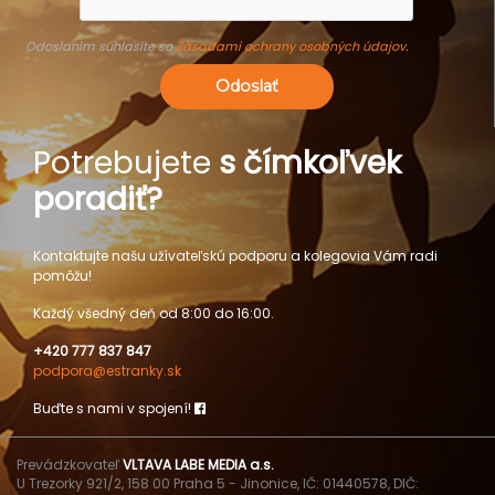
Odoslaním súhlasíte so
Zásadami ochrany osobných údajov
.
Odoslať
Potrebujete
s čímkoľvek
poradiť?
Kontaktujte našu užívateľskú podporu a kolegovia Vám radi
pomôžu!
Každý všedný deň od 8:00 do 16:00.
+420 777 837 847
podpora@estranky.sk
Buďte s nami v spojení!
Prevádzkovateľ
VLTAVA LABE MEDIA a.s.
U Trezorky 921/2, 158 00 Praha 5 - Jinonice, IČ: 01440578, DIČ: