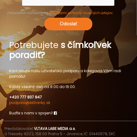
Odoslaním súhlasíte so
Zásadami ochrany osobných údajov
.
Odoslať
Potrebujete
s čímkoľvek
poradiť?
Kontaktujte našu užívateľskú podporu a kolegovia Vám radi
pomôžu!
Každý všedný deň od 8:00 do 16:00.
+420 777 837 847
podpora@estranky.sk
Buďte s nami v spojení!
Prevádzkovateľ
VLTAVA LABE MEDIA a.s.
U Trezorky 921/2, 158 00 Praha 5 - Jinonice, IČ: 01440578, DIČ: