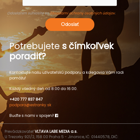
Odoslaním súhlasíte so
Zásadami ochrany osobných údajov
.
Odoslať
Potrebujete
s čímkoľvek
poradiť?
Kontaktujte našu užívateľskú podporu a kolegovia Vám radi
pomôžu!
Každý všedný deň od 8:00 do 16:00.
+420 777 837 847
podpora@estranky.sk
Buďte s nami v spojení!
Prevádzkovateľ
VLTAVA LABE MEDIA a.s.
U Trezorky 921/2, 158 00 Praha 5 - Jinonice, IČ: 01440578, DIČ: