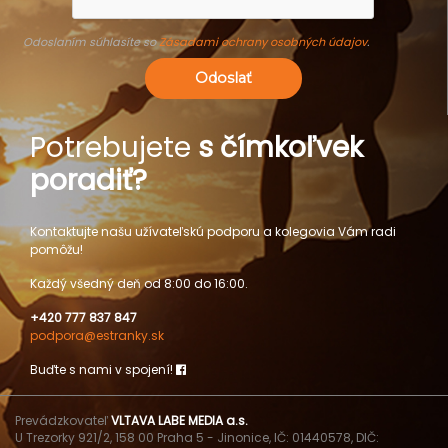
Odoslaním súhlasíte so
Zásadami ochrany osobných údajov
.
Odoslať
Potrebujete
s čímkoľvek
poradiť?
Kontaktujte našu užívateľskú podporu a kolegovia Vám radi
pomôžu!
Každý všedný deň od 8:00 do 16:00.
+420 777 837 847
podpora@estranky.sk
Buďte s nami v spojení!
Prevádzkovateľ
VLTAVA LABE MEDIA a.s.
U Trezorky 921/2, 158 00 Praha 5 - Jinonice, IČ: 01440578, DIČ: