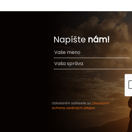
Napíšte
nám!
Odoslaním súhlasíte so
Zásadami
ochrany osobných údajov
.