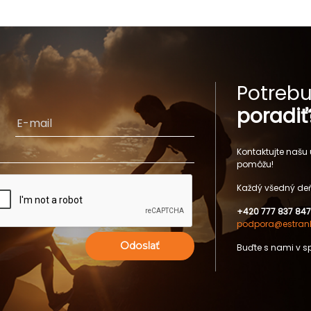
Potrebu
poradiť
Kontaktujte našu
pomôžu!
Každý všedný deň
+420 777 837 847
podpora@estrank
Odoslať
Buďte s nami v s