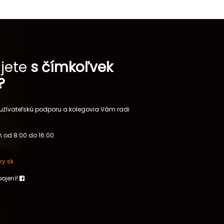
jete
s čímkoľvek
?
 užívateľskú podporu a kolegovia Vám radi
 od 8:00 do 16:00.
y.sk
pojení!