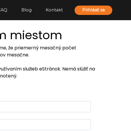
FAQ
Blog
Kontakt
Prihlásiť sa
ím miestom
ujeme, že priemerný mesačný počet
eľov mesačne.
yužívaním služieb eStránok. Nemá slúžiť na
notený.