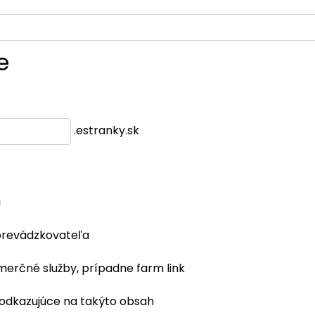
e
.estranky.sk
i
prevádzkovateľa
merčné služby, prípadne farm link
 odkazujúce na takýto obsah