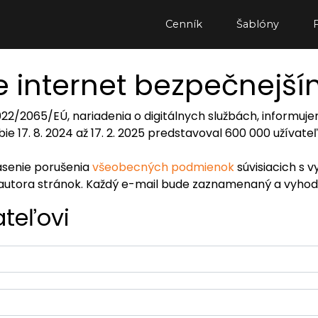
Cenník
Šablóny
 internet bezpečnejš
2022/2065/EÚ, nariadenia o digitálnych službách, inform
ie 17. 8. 2024 až 17. 2. 2025 predstavoval 600 000 užívat
lásenie porušenia
všeobecných podmienok
súvisiacich s v
autora stránok. Každý e-mail bude zaznamenaný a vyhod
ateľovi