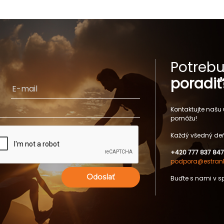
Potrebu
poradiť
Kontaktujte našu
pomôžu!
Každý všedný deň
+420 777 837 847
podpora@estrank
Odoslať
Buďte s nami v s