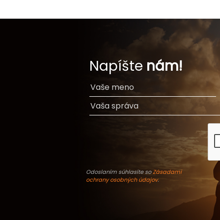
Napíšte
nám!
Odoslaním súhlasíte so
Zásadami
ochrany osobných údajov
.