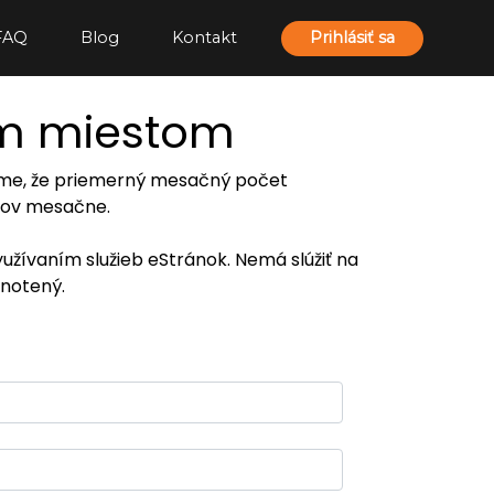
FAQ
Blog
Kontakt
Prihlásiť sa
ím miestom
ujeme, že priemerný mesačný počet
eľov mesačne.
yužívaním služieb eStránok. Nemá slúžiť na
notený.