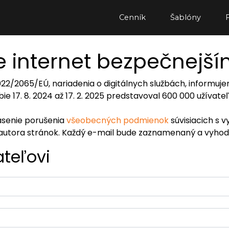
Cenník
Šablóny
 internet bezpečnejš
2022/2065/EÚ, nariadenia o digitálnych službách, inform
ie 17. 8. 2024 až 17. 2. 2025 predstavoval 600 000 užívat
lásenie porušenia
všeobecných podmienok
súvisiacich s v
autora stránok. Každý e-mail bude zaznamenaný a vyhod
ateľovi