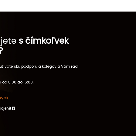
jete
s čímkoľvek
?
 užívateľskú podporu a kolegovia Vám radi
 od 8:00 do 16:00.
y.sk
pojení!