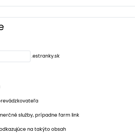
e
.estranky.sk
i
prevádzkovateľa
merčné služby, prípadne farm link
 odkazujúce na takýto obsah