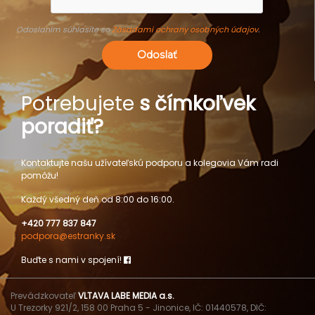
Odoslaním súhlasíte so
Zásadami ochrany osobných údajov
.
Odoslať
Potrebujete
s čímkoľvek
poradiť?
Kontaktujte našu užívateľskú podporu a kolegovia Vám radi
pomôžu!
Každý všedný deň od 8:00 do 16:00.
+420 777 837 847
podpora@estranky.sk
Buďte s nami v spojení!
Prevádzkovateľ
VLTAVA LABE MEDIA a.s.
U Trezorky 921/2, 158 00 Praha 5 - Jinonice, IČ: 01440578, DIČ: