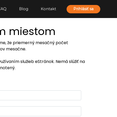
FAQ
Blog
Kontakt
Prihlásiť sa
ím miestom
ujeme, že priemerný mesačný počet
eľov mesačne.
yužívaním služieb eStránok. Nemá slúžiť na
notený.