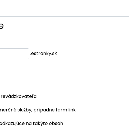
e
.estranky.sk
i
prevádzkovateľa
merčné služby, prípadne farm link
 odkazujúce na takýto obsah