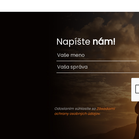
Napíšte
nám!
Odoslaním súhlasíte so
Zásadami
ochrany osobných údajov
.