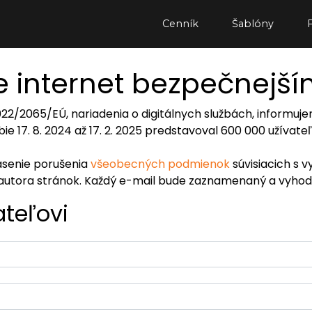
Cenník
Šablóny
 internet bezpečnejš
2022/2065/EÚ, nariadenia o digitálnych službách, inform
ie 17. 8. 2024 až 17. 2. 2025 predstavoval 600 000 užívat
lásenie porušenia
všeobecných podmienok
súvisiacich s v
autora stránok. Každý e-mail bude zaznamenaný a vyhod
ateľovi