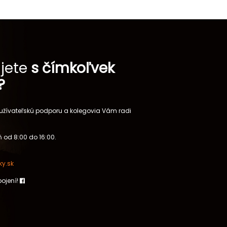
jete
s čímkoľvek
?
 užívateľskú podporu a kolegovia Vám radi
 od 8:00 do 16:00.
y.sk
pojení!