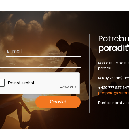
Potrebu
poradiť
Kontaktujte našu
pomôžu!
Každý všedný deň
+420 777 837 847
podpora@estrank
Odoslať
Buďte s nami v s