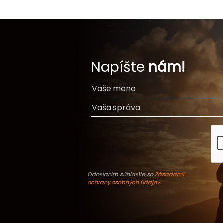
Napíšte
nám!
Odoslaním súhlasíte so
Zásadami
ochrany osobných údajov
.