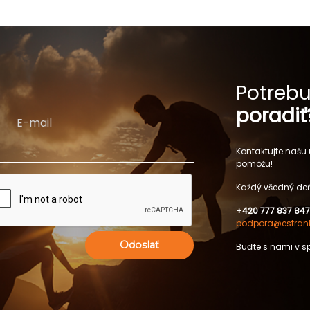
Potrebu
poradiť
Kontaktujte našu
pomôžu!
Každý všedný deň
+420 777 837 847
podpora@estrank
Odoslať
Buďte s nami v s