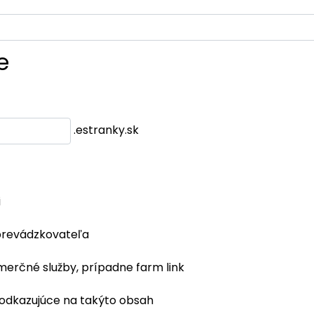
e
.estranky.sk
i
prevádzkovateľa
merčné služby, prípadne farm link
 odkazujúce na takýto obsah