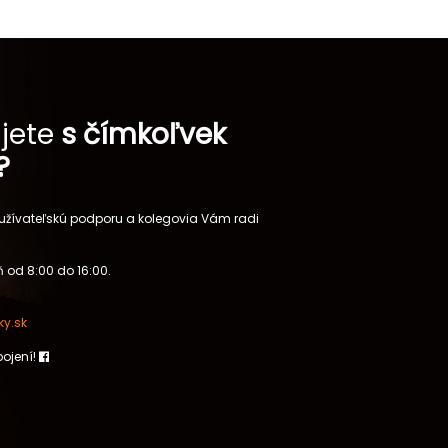
jete
s čímkoľvek
?
 užívateľskú podporu a kolegovia Vám radi
 od 8:00 do 16:00.
y.sk
pojení!