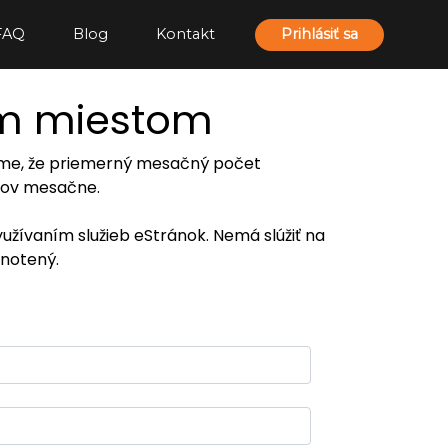
FAQ
Blog
Kontakt
Prihlásiť sa
ím miestom
ujeme, že priemerný mesačný počet
eľov mesačne.
yužívaním služieb eStránok. Nemá slúžiť na
notený.