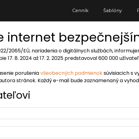
Cenník
Šablóny
 internet bezpečnejš
2022/2065/EÚ, nariadenia o digitálnych službách, inform
ie 17. 8. 2024 až 17. 2. 2025 predstavoval 600 000 užívat
lásenie porušenia
všeobecných podmienok
súvisiacich s v
autora stránok. Každý e-mail bude zaznamenaný a vyhod
ateľovi