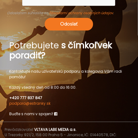
Odoslaním súhlasíte so
Zásadami ochrany osobných údajov
.
Odoslať
Potrebujete
s čímkoľvek
poradiť?
Kontaktujte našu užívateľskú podporu a kolegovia Vám radi
pomôžu!
Každý všedný deň od 8:00 do 16:00.
+420 777 837 847
podpora@estranky.sk
Buďte s nami v spojení!
Prevádzkovateľ
VLTAVA LABE MEDIA a.s.
U Trezorky 921/2, 158 00 Praha 5 - Jinonice, IČ: 01440578, DIČ: