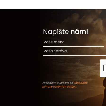
Napíšte
nám!
Odoslaním súhlasíte so
Zásadami
ochrany osobných údajov
.