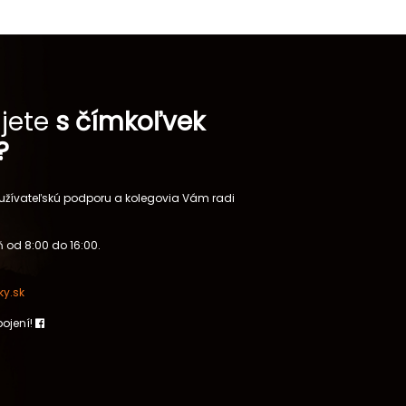
jete
s čímkoľvek
?
 užívateľskú podporu a kolegovia Vám radi
 od 8:00 do 16:00.
y.sk
pojení!