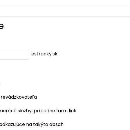
e
.estranky.sk
i
prevádzkovateľa
merčné služby, prípadne farm link
 odkazujúce na takýto obsah