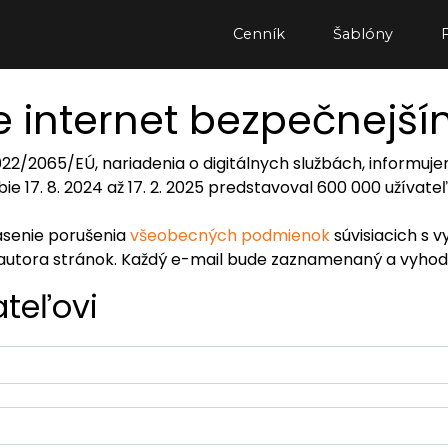
Cenník
Šablóny
 internet bezpečnejš
2022/2065/EÚ, nariadenia o digitálnych službách, inform
ie 17. 8. 2024 až 17. 2. 2025 predstavoval 600 000 užívat
lásenie porušenia
všeobecných podmienok
súvisiacich s v
autora stránok. Každý e-mail bude zaznamenaný a vyhod
ateľovi