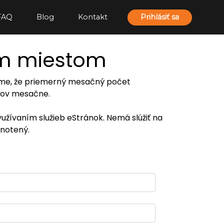
FAQ
Blog
Kontakt
Prihlásiť sa
ím miestom
ujeme, že priemerný mesačný počet
eľov mesačne.
yužívaním služieb eStránok. Nemá slúžiť na
notený.