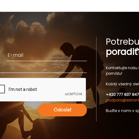
Potrebu
poradiť
Kontaktujte našu
pomôžu!
Každý všedný deň
+420 777 837 847
podpora@estrank
Odoslať
Buďte s nami v s