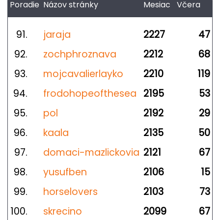
Poradie
Názov stránky
Mesiac
Včera
91.
jaraja
2227
47
92.
zochphroznava
2212
68
93.
mojcavalierlayko
2210
119
94.
frodohopeofthesea
2195
53
95.
pol
2192
29
96.
kaala
2135
50
97.
domaci-mazlickovia
2121
67
98.
yusufben
2106
15
99.
horselovers
2103
73
100.
skrecino
2099
67