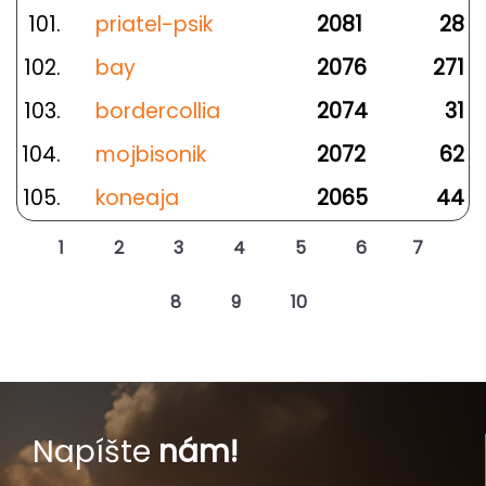
101.
priatel-psik
2081
28
102.
bay
2076
271
103.
bordercollia
2074
31
104.
mojbisonik
2072
62
105.
koneaja
2065
44
1
2
3
4
5
6
7
8
9
10
Napíšte
nám!