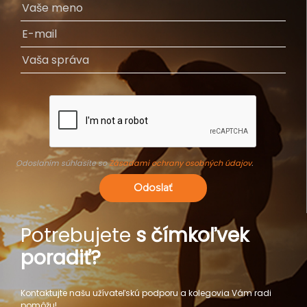
Odoslaním súhlasíte so
Zásadami ochrany osobných údajov
.
Odoslať
Potrebujete
s čímkoľvek
poradiť?
Kontaktujte našu užívateľskú podporu a kolegovia Vám radi
pomôžu!