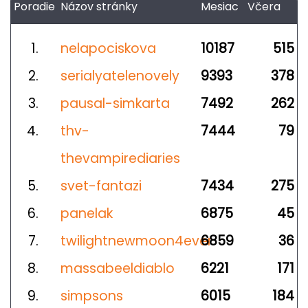
Poradie
Názov stránky
Mesiac
Včera
1.
nelapociskova
10187
515
2.
serialyatelenovely
9393
378
3.
pausal-simkarta
7492
262
4.
thv-
7444
79
thevampirediaries
5.
svet-fantazi
7434
275
6.
panelak
6875
45
7.
twilightnewmoon4ever
6859
36
8.
massabeeldiablo
6221
171
9.
simpsons
6015
184