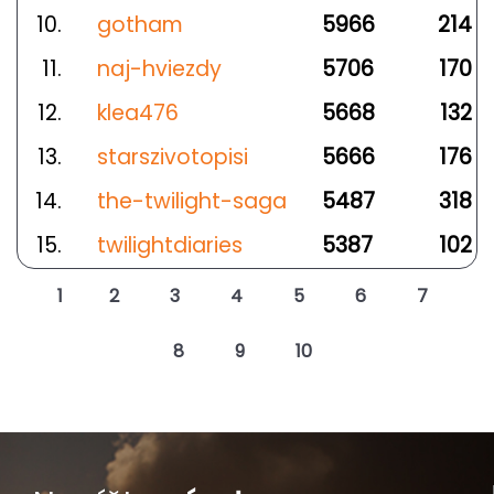
10.
gotham
5966
214
11.
naj-hviezdy
5706
170
12.
klea476
5668
132
13.
starszivotopisi
5666
176
14.
the-twilight-saga
5487
318
15.
twilightdiaries
5387
102
1
2
3
4
5
6
7
8
9
10