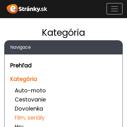
Kategória
Navigace
Prehľad
Kategória
Auto-moto
Cestovanie
Dovolenka
Film, seriály
Hry