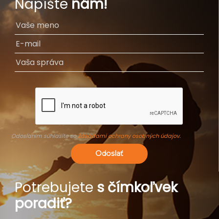
Napíšte
nám!
Odoslaním súhlasíte so
Zásadami ochrany osobných údajov
.
Odoslať
Potrebujete
s čímkoľvek
poradiť?