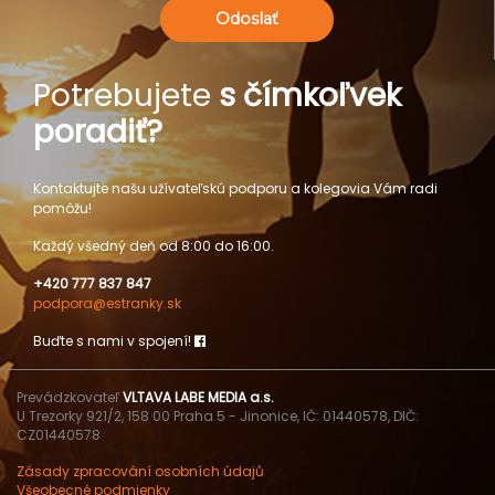
Odoslať
Potrebujete
s čímkoľvek
poradiť?
Kontaktujte našu užívateľskú podporu a kolegovia Vám radi
pomôžu!
Každý všedný deň od 8:00 do 16:00.
+420 777 837 847
podpora@estranky.sk
Buďte s nami v spojení!
Prevádzkovateľ
VLTAVA LABE MEDIA a.s.
U Trezorky 921/2, 158 00 Praha 5 - Jinonice, IČ: 01440578, DIČ:
CZ01440578
Zásady zpracování osobních údajů
Všeobecné podmienky