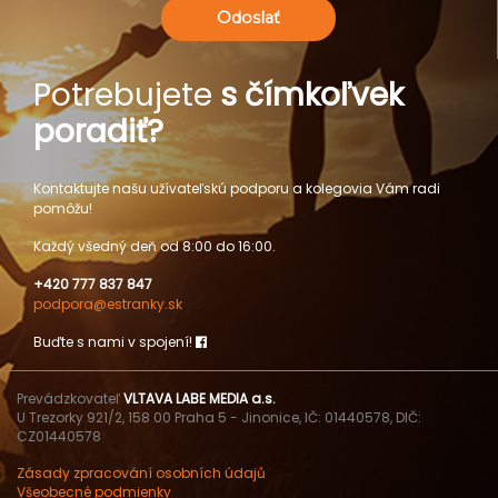
Odoslať
Potrebujete
s čímkoľvek
poradiť?
Kontaktujte našu užívateľskú podporu a kolegovia Vám radi
pomôžu!
Každý všedný deň od 8:00 do 16:00.
+420 777 837 847
podpora@estranky.sk
Buďte s nami v spojení!
Prevádzkovateľ
VLTAVA LABE MEDIA a.s.
U Trezorky 921/2, 158 00 Praha 5 - Jinonice, IČ: 01440578, DIČ:
CZ01440578
Zásady zpracování osobních údajů
Všeobecné podmienky