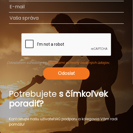
Odoslaním súhlasíte so
Zásadami ochrany osobných údajov
.
Odoslať
Potrebujete
s čímkoľvek
poradiť?
Kontaktujte našu užívateľskú podporu a kolegovia Vám radi
pomôžu!