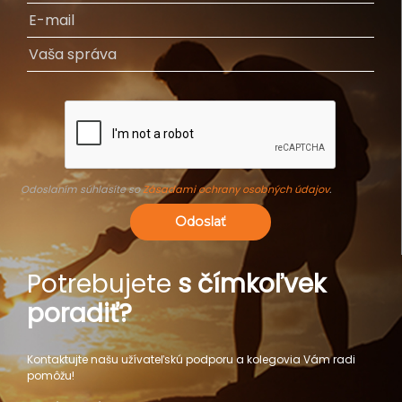
Odoslaním súhlasíte so
Zásadami ochrany osobných údajov
.
Odoslať
Potrebujete
s čímkoľvek
poradiť?
Kontaktujte našu užívateľskú podporu a kolegovia Vám radi
pomôžu!